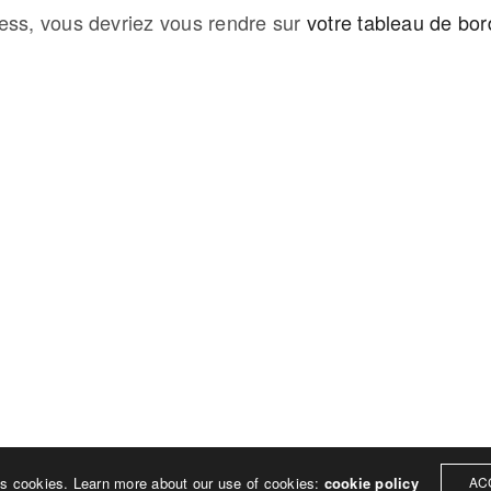
Press, vous devriez vous rendre sur
votre tableau de bor
GET IN TOUCH
edericsalles.com
Linkedin
es cookies. Learn more about our use of cookies:
cookie policy
AC