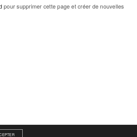
d
pour supprimer cette page et créer de nouvelles
COPYRIGHT
© 2025 | Frédéric Salles | Tous droit
réservés.
CEPTER