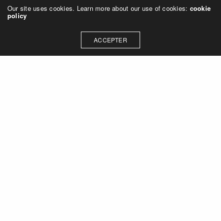
Our site uses cookies. Learn more about our use of cookies:
cookie
policy
ACCEPTER
CONTACT
contact@fredericsalles.com